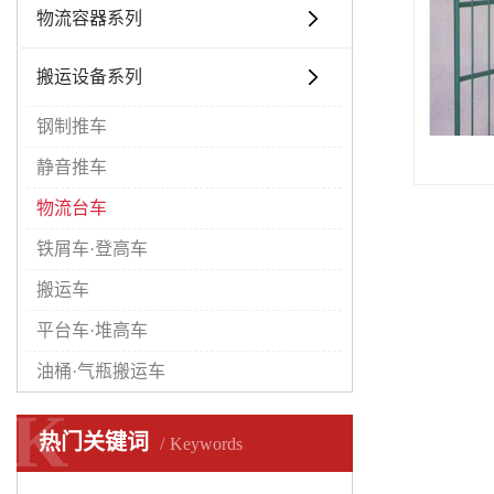
物流容器系列
搬运设备系列
钢制推车
静音推车
物流台车
铁屑车·登高车
搬运车
平台车·堆高车
油桶·气瓶搬运车
K
K
热门关键词
Keywords