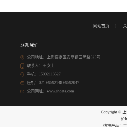
网站首页
]
关
联系我们
公司地址：上海嘉定区安亭镇园际路525号
联系人：王女士
手机：15002113527
座机：021-69592148 69592047
公司网址：www.shdeta.com
Copyrigh
沪I
热推产品：工