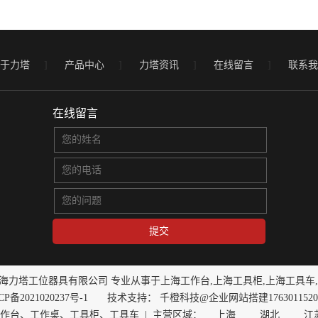
于力塔
]
产品中心
]
力塔资讯
]
在线留言
]
联系我
在线留言
t © 上海力塔工位器具有限公司 专业从事于
上海工作台
,
上海工具柜
,
上海工具车
CP备2021020237号-1
技术支持：
千橙科技@企业网站搭建1763011520
作台、工作桌、工具柜、工具车
| 主营区域：
上海
湖北
江