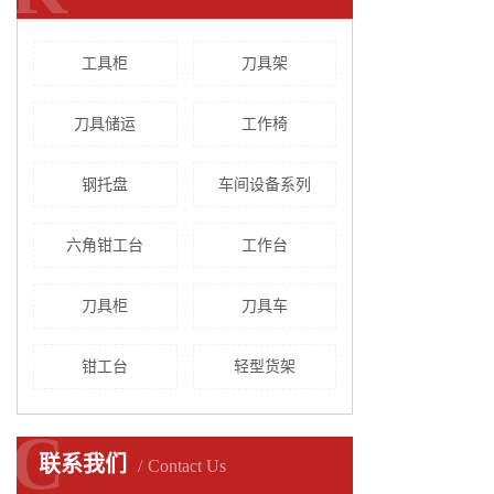
工具柜
刀具架
刀具储运
工作椅
钢托盘
车间设备系列
六角钳工台
工作台
刀具柜
刀具车
钳工台
轻型货架
C
C
联系我们
Contact Us