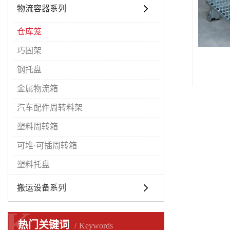
物流容器系列
仓库笼
巧固架
钢托盘
金属物流箱
汽车配件周转料架
塑料周转箱
可堆·可插周转箱
塑料托盘
搬运设备系列
K
K
热门关键词
Keywords