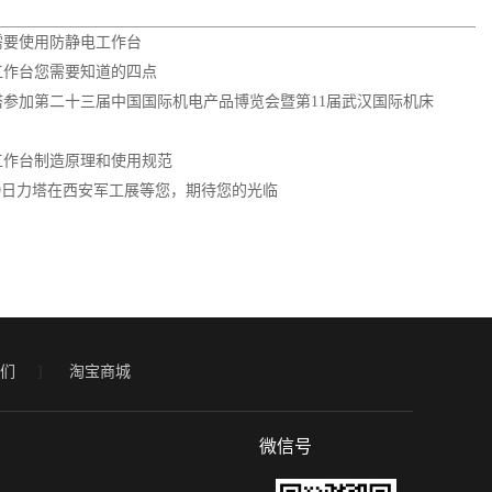
需要使用防静电工作台
工作台您需要知道的四点
塔参加第二十三届中国国际机电产品博览会暨第11届武汉国际机床
工作台制造原理和使用规范
-29日力塔在西安军工展等您，期待您的光临
们
]
淘宝商城
微信号