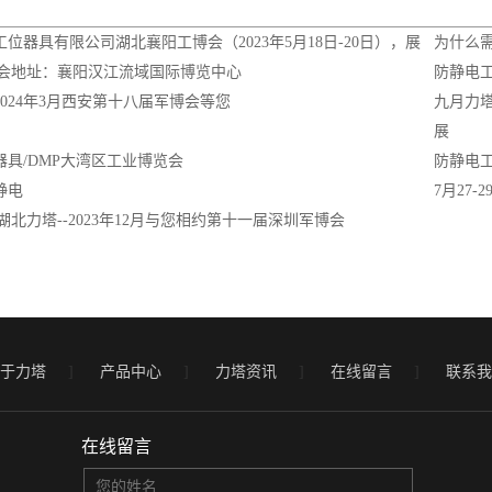
位器具有限公司湖北襄阳工博会（2023年5月18日-20日），展
为什么
2展会地址：襄阳汉江流域国际博览中心
防静电
024年3月西安第十八届军博会等您
九月力
展
器具/DMP大湾区工业博览会
防静电
静电
7月27
湖北力塔--2023年12月与您相约第十一届深圳军博会
于力塔
]
产品中心
]
力塔资讯
]
在线留言
]
联系我
在线留言