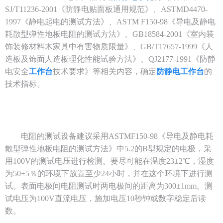
SJ/T11236-2001《防静电贴面板通用规范》、ASTMD4470-
1997《静电起电的测试方法》、ASTM F150-98《导电及静电
耗散型弹性地板电阻的测试方法》、GB18584-2001《室内装
饰装修材料木家具中有害物质限量》、GB/T17657-1999《人
造板及饰面人造板理化性能试验方法》、QJ2177-1991《防静
电安全
工作台
技术要求》等相关内容，确定
防静电工作台
的
技术指标。
电阻的测试设备建议采用
ASTMF150-98《导电及静电耗
散型弹性地板电阻的测试方法》中5.2的B型规定的电极，采
用100V的测试电压进行检测。要尽可能在温度23±2℃，湿度
为50±5％的环境下放置至少24小时，并在这个环境下进行测
试。表面电极间电阻测试时两电极间的距离为300±1mm。测
试电压为100V直流电压，施加电压10秒钟或数字稳定后读
数。